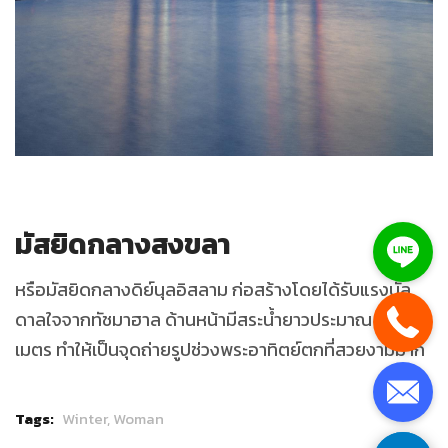
มัสยิดกลางสงขลา
หรือมัสยิดกลางดิย์นุลอิสลาม ก่อสร้างโดยได้รับแรงบัล
ดาลใจจากทัชมาฮาล ด้านหน้ามีสระน้ำยาวประมาณ 200
เมตร ทำให้เป็นจุดถ่ายรูปช่วงพระอาทิตย์ตกที่สวยงามมาก
Tags:
Winter,
Woman